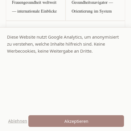
Frauengesundheit weltweit
Gesundheitsnavigator —
— internationale Einblicke
Orientierung im System
BEGLEITUNG
Diese Website nutzt Google Analytics, um anonymisiert
Orientation Guides — Begleitung in Übergangsphasen
zu verstehen, welche Inhalte hilfreich sind. Keine
Werbecookies, keine Weitergabe an Dritte.
Praxis Liebenswert
Redaktion
Zukunftslabor
Orientation Guides
Praxisprojekte
Gesundheitsnavigator
Quiet Rooms
Neuro
About
Press
Impressum
Datenschutz
Widerruf
© 2026 Praxis Liebenswert · Bettina Müller-Farné · Alle Rechte
vorbehalten · Ein Projekt von Farné Media
Keine medizinische Beratung · Keine Therapie · Keine Diagnose ·
Ablehnen
Akzeptieren
Unabhängige redaktionelle Plattform · Psychosoziale Orientierung